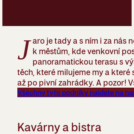
J
aro je tady a s ním i za nás
k městům, kde venkovní pose
panoramatickou terasu s výh
těch, které milujeme my a které 
až po pivní zahrádky. A pozor! 
Všechny tyto podniky najdete na n
Kavárny a bistra